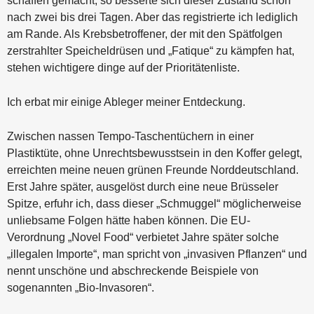
schaffen gemacht, so besserte sich dieser Zustand schon
nach zwei bis drei Tagen. Aber das registrierte ich lediglich
am Rande. Als Krebsbetroffener, der mit den Spätfolgen
zerstrahlter Speicheldrüsen und „Fatique“ zu kämpfen hat,
stehen wichtigere dinge auf der Prioritätenliste.
Ich erbat mir einige Ableger meiner Entdeckung.
Zwischen nassen Tempo-Taschentüchern in einer
Plastiktüte, ohne Unrechtsbewusstsein in den Koffer gelegt,
erreichten meine neuen grünen Freunde Norddeutschland.
Erst Jahre später, ausgelöst durch eine neue Brüsseler
Spitze, erfuhr ich, dass dieser „Schmuggel“ möglicherweise
unliebsame Folgen hätte haben können. Die EU-
Verordnung „Novel Food“ verbietet Jahre später solche
„illegalen Importe“, man spricht von „invasiven Pflanzen“ und
nennt unschöne und abschreckende Beispiele von
sogenannten „Bio-Invasoren“.