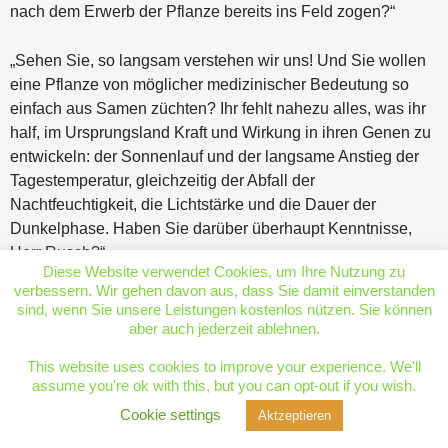
nach dem Erwerb der Pflanze bereits ins Feld zogen?“
„Sehen Sie, so langsam verstehen wir uns! Und Sie wollen
eine Pflanze von möglicher medizinischer Bedeutung so
einfach aus Samen züchten? Ihr fehlt nahezu alles, was ihr
half, im Ursprungsland Kraft und Wirkung in ihren Genen zu
entwickeln: der Sonnenlauf und der langsame Anstieg der
Tagestemperatur, gleichzeitig der Abfall der
Nachtfeuchtigkeit, die Lichtstärke und die Dauer der
Dunkelphase. Haben Sie darüber überhaupt Kenntnisse,
Herr Rusch?“
Diese Website verwendet Cookies, um Ihre Nutzung zu
verbessern. Wir gehen davon aus, dass Sie damit einverstanden
„Nun, die könnte ich mir über das Internet erarbeiten,
sind, wenn Sie unsere Leistungen kostenlos nützen. Sie können
außerdem habe ich Kontakt zu „Siamese Traders“, einer
aber auch jederzeit ablehnen.
ökologisch arbeitenden Plantage in Chiang Mai.“
This website uses cookies to improve your experience. We'll
assume you're ok with this, but you can opt-out if you wish.
„Und wenn Sie die Informationen haben, wie simulieren Sie
Cookie settings
Aktzeptieren
dann diese Umweltbedingungen?“