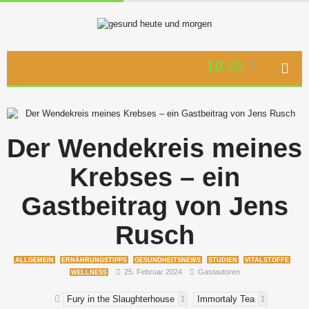
10
STAFF
PICKS
Der Wendekreis meines
Krebses – ein
Gastbeitrag von Jens
Rusch
ALLGEMEIN
ERNÄHRUNGSTIPPS
GESUNDHEITSNEWS
STUDIEN
VITALSTOFFE
25. Februar 2024
Gastautoren
WELLNESS
Fury in the Slaughterhouse
Immortaly Tea
1
1