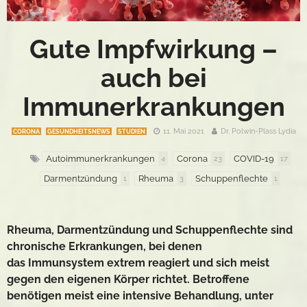
Gute Impfwirkung –
auch bei
Immunerkrankungen
11. Mai 2021
Dr. Polwin-Plass Lydia
CORONA
GESUNDHEITSNEWS
STUDIEN
Autoimmunerkrankungen
Corona
COVID-19
4
23
17
Darmentzündung
Rheuma
Schuppenflechte
1
3
1
Rheuma, Darmentzündung und Schuppenflechte sind
chronische Erkrankungen, bei denen
das Immunsystem extrem reagiert und sich meist
gegen den eigenen Körper richtet. Betroffene
benötigen meist eine intensive Behandlung, unter