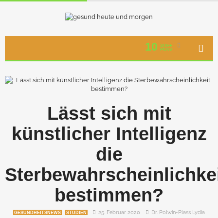
10
STAFF
PICKS
Lässt sich mit
künstlicher Intelligenz
die
Sterbewahrscheinlichke
bestimmen?
25. Februar 2020
Dr. Polwin-Plass Lydia
GESUNDHEITSNEWS
STUDIEN