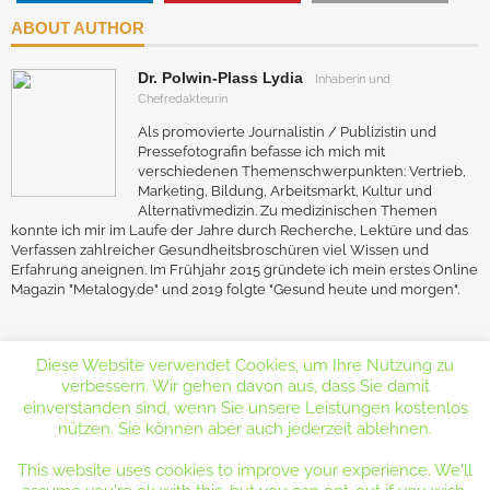
ABOUT AUTHOR
Dr. Polwin-Plass Lydia
Inhaberin und
Chefredakteurin
Als promovierte Journalistin / Publizistin und
Pressefotografin befasse ich mich mit
verschiedenen Themenschwerpunkten: Vertrieb,
Marketing, Bildung, Arbeitsmarkt, Kultur und
Alternativmedizin. Zu medizinischen Themen
konnte ich mir im Laufe der Jahre durch Recherche, Lektüre und das
Verfassen zahlreicher Gesundheitsbroschüren viel Wissen und
Erfahrung aneignen. Im Frühjahr 2015 gründete ich mein erstes Online
Magazin "Metalogy.de" und 2019 folgte "Gesund heute und morgen".
Diese Website verwendet Cookies, um Ihre Nutzung zu
verbessern. Wir gehen davon aus, dass Sie damit
einverstanden sind, wenn Sie unsere Leistungen kostenlos
nützen. Sie können aber auch jederzeit ablehnen.
Copyright 2019 by Dr. Lydia Polwin-Plass
This website uses cookies to improve your experience. We'll
Gesundheitsmagazin
Contact
Datenschutzerklärung