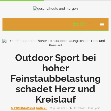
10
STAFF
PICKS
Outdoor Sport bei
hoher
Feinstaubbelastung
schadet Herz und
Kreislauf
5. Juli 2021
Dr. Polwin-Plass Lydia
GESUNDHEITSNEWS
STUDIEN