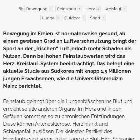
Bewegung
Feinstaub
Herz
Kreislauf
1
1
4
1
Lunge
Outdoor
Sport
1
1
1
Bewegung im Freien ist normalerweise gesund, ab
einem gewissen Grad an Luftverschmutzung bringt der
Sport an der „frischen“ Luft jedoch mehr Schaden als
Nutzen. Denn bei hohen Feinstaubwerten wird das
Herz-Kreislauf-System beeinträchtigt. Das belegt eine
aktuelle Studie aus Südkorea mit knapp 1,5 Millionen
jungen Erwachsenen, wie die Universitätsmedizin
Mainz berichtet.
Feinstaub gelangt über die Lungenbläschen ins Blut und
erreicht so alle anderen Organe. Im Herz und in den
Gefäßen kommt es so zu chronischen Entzündungen.
Diese können Arteriosklerose, Herzinfarkt und
Schlaganfall auslösen. Die kleinsten Partikel des
Feinstaubs sind sogar in der Lage die Blut-Hirn-Schranke