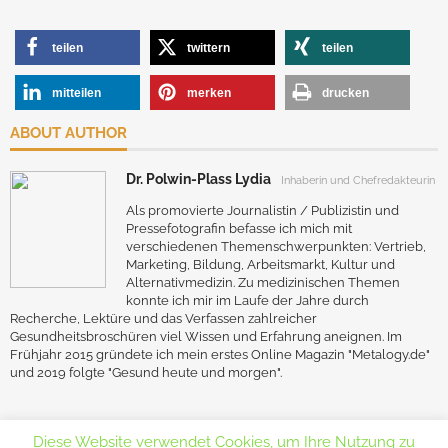
teilen
twittern
teilen
mitteilen
merken
drucken
ABOUT AUTHOR
Dr. Polwin-Plass Lydia
Inhaberin und Chefredakteurin
Als promovierte Journalistin / Publizistin und
Pressefotografin befasse ich mich mit
verschiedenen Themenschwerpunkten: Vertrieb,
Marketing, Bildung, Arbeitsmarkt, Kultur und
Alternativmedizin. Zu medizinischen Themen
konnte ich mir im Laufe der Jahre durch
Recherche, Lektüre und das Verfassen zahlreicher
Gesundheitsbroschüren viel Wissen und Erfahrung aneignen. Im
Frühjahr 2015 gründete ich mein erstes Online Magazin "Metalogy.de"
und 2019 folgte "Gesund heute und morgen".
Diese Website verwendet Cookies, um Ihre Nutzung zu