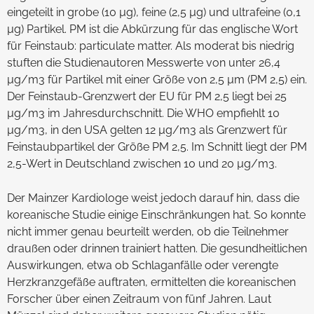
eingeteilt in grobe (10 µg), feine (2,5 µg) und ultrafeine (0,1
µg) Partikel. PM ist die Abkürzung für das englische Wort
für Feinstaub: particulate matter. Als moderat bis niedrig
stuften die Studienautoren Messwerte von unter 26,4
µg/m3 für Partikel mit einer Größe von 2,5 µm (PM 2,5) ein.
Der Feinstaub-Grenzwert der EU für PM 2,5 liegt bei 25
µg/m3 im Jahresdurchschnitt. Die WHO empfiehlt 10
µg/m3, in den USA gelten 12 µg/m3 als Grenzwert für
Feinstaubpartikel der Größe PM 2,5. Im Schnitt liegt der PM
2,5-Wert in Deutschland zwischen 10 und 20 µg/m3.
Der Mainzer Kardiologe weist jedoch darauf hin, dass die
koreanische Studie einige Einschränkungen hat. So konnte
nicht immer genau beurteilt werden, ob die Teilnehmer
draußen oder drinnen trainiert hatten. Die gesundheitlichen
Auswirkungen, etwa ob Schlaganfälle oder verengte
Herzkranzgefäße auftraten, ermittelten die koreanischen
Forscher über einen Zeitraum von fünf Jahren. Laut