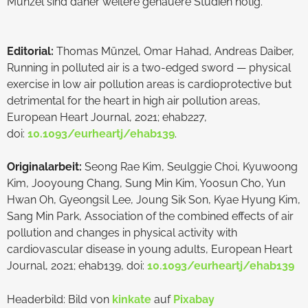
Münzel sind daher weitere genauere Studien nötig.
Editorial:
Thomas Münzel, Omar Hahad, Andreas Daiber,
Running in polluted air is a two-edged sword — physical
exercise in low air pollution areas is cardioprotective but
detrimental for the heart in high air pollution areas,
European Heart Journal, 2021; ehab227,
doi:
10.1093/eurheartj/ehab139
.
Originalarbeit:
Seong Rae Kim, Seulggie Choi, Kyuwoong
Kim, Jooyoung Chang, Sung Min Kim, Yoosun Cho, Yun
Hwan Oh, Gyeongsil Lee, Joung Sik Son, Kyae Hyung Kim,
Sang Min Park, Association of the combined effects of air
pollution and changes in physical activity with
cardiovascular disease in young adults, European Heart
Journal, 2021; ehab139, doi:
10.1093/eurheartj/ehab139
Headerbild: Bild von
kinkate
auf
Pixabay