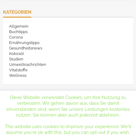
KATEGORIEN
Allgemein
Buchtipps
Corona
Ernährungstipps
Gesundheitsnews
Kokosöl
Studien
Umweltnachrichten
Vitalstoffe
Wellness
Diese Website verwendet Cookies, um Ihre Nutzung zu
verbessern. Wir gehen davon aus, dass Sie damit
einverstanden sind, wenn Sie unsere Leistungen kostenlos
nützen. Sie können aber auch jederzeit ablehnen.
Copyright 2019 by Dr. Lydia Polwin-Plass
This website uses cookies to improve your experience. We'll
Gesundheitsmagazin
Contact
Datenschutzerklärung
assume you're ok with this, but you can opt-out if you wish.