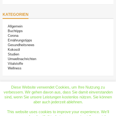
KATEGORIEN
Allgemein
Buchtipps
Corona
Ernährungstipps
Gesundheitsnews
Kokosöl
Studien
Umweltnachrichten
Vitalstoffe
Wellness
Diese Website verwendet Cookies, um Ihre Nutzung zu
verbessern. Wir gehen davon aus, dass Sie damit einverstanden
sind, wenn Sie unsere Leistungen kostenlos nützen. Sie können
aber auch jederzeit ablehnen.
Copyright 2019 by Dr. Lydia Polwin-Plass
This website uses cookies to improve your experience. We'll
Gesundheitsmagazin
Contact
Datenschutzerklärung