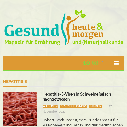
10
STAFF
PICKS
HEPATITIS E
Hepatitis-E-Viren in Schweinefleisch
nachgewiesen
27.
ALLGEMEIN
GESUNDHEITSNEWS
STUDIEN
November 2021
Robert-Koch-Institut, dem Bundesinstitut für
Risikobewertung Berlin und der Medizinischen