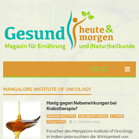
10
STAFF
PICKS
MANGALORE INSTITUTE OF ONCOLOGY
Honig gegen Nebenwirkungen bei
Krebstherapie?
ERNÄHRUNGSTIPPS
GESUNDHEITSNEWS
STUDIEN
17. Oktober 2019
VITALSTOFFE
Forscher des Mangalore Institute of Oncology
in Indien untersuchten die Wirksamkeit von