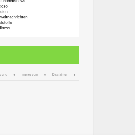
sundheitsnews
kosöl
dien
weltnachrichten
alstoffe
llness
ärung
Impressum
Disclaimer