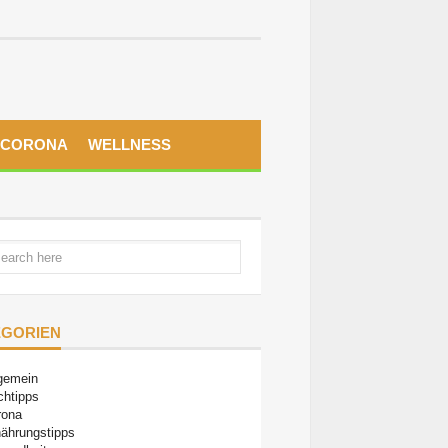
CORONA
WELLNESS
EGORIEN
gemein
chtipps
rona
ährungstipps