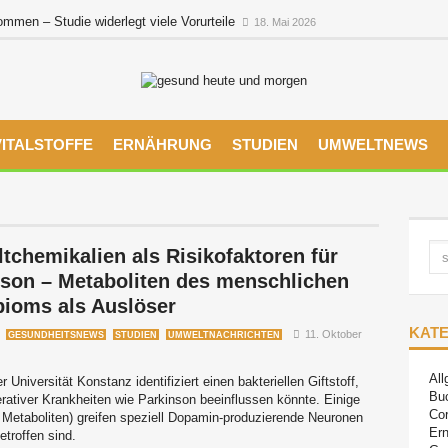
men – Studie widerlegt viele Vorurteile
18. Mai 2026
VITALSTOFFE
ERNÄHRUNG
STUDIEN
UMWELTNEWS
chemikalien als Risikofaktoren für
nson – Metaboliten des menschlichen
bioms als Auslöser
KAT
11. Oktober
GESUNDHEITSNEWS
STUDIEN
UMWELTNACHRICHTEN
All
Universität Konstanz identifiziert einen bakteriellen Giftstoff,
Bu
rativer Krankheiten wie Parkinson beeinflussen könnte. Einige
Co
 Metaboliten) greifen speziell Dopamin-produzierende Neuronen
Ern
troffen sind.