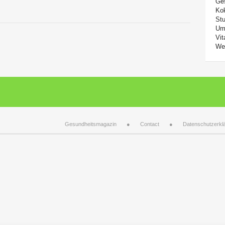
Ge
Ko
Stu
Um
Vit
We
Gesundheitsmagazin
Contact
Datenschutzerkl