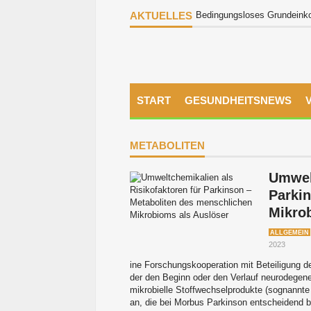
AKTUELLES
Bedingungsloses Grundeinkom
START
GESUNDHEITSNEWS
METABOLITEN
Umwelt
Parki
Mikro
ALLGEMEIN
2023
ine Forschungskooperation mit Beteiligung der 
der den Beginn oder den Verlauf neurodegene
mikrobielle Stoffwechselprodukte (sognannte
an, die bei Morbus Parkinson entscheidend be