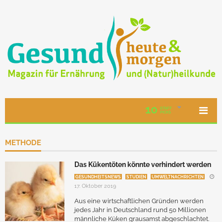
10
STAFF
PICKS
METHODE
Das Kükentöten könnte verhindert werden
GESUNDHEITSNEWS
STUDIEN
UMWELTNACHRICHTEN
17. Oktober 2019
Aus eine wirtschaftlichen Gründen werden
jedes Jahr in Deutschland rund 50 Millionen
männliche Küken grausamst abgeschlachtet.