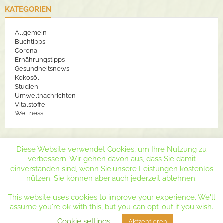
KATEGORIEN
Allgemein
Buchtipps
Corona
Ernährungstipps
Gesundheitsnews
Kokosöl
Studien
Umweltnachrichten
Vitalstoffe
Wellness
Diese Website verwendet Cookies, um Ihre Nutzung zu
verbessern. Wir gehen davon aus, dass Sie damit
einverstanden sind, wenn Sie unsere Leistungen kostenlos
nützen. Sie können aber auch jederzeit ablehnen.
Copyright 2019 by Dr. Lydia Polwin-Plass
This website uses cookies to improve your experience. We'll
Gesundheitsmagazin
Contact
Datenschutzerklärung
assume you're ok with this, but you can opt-out if you wish.
Impressum
Disclaimer
Cookie settings
Aktzeptieren