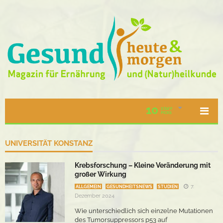
10
STAFF
PICKS
UNIVERSITÄT KONSTANZ
Krebsforschung – Kleine Veränderung mit
großer Wirkung
7.
ALLGEMEIN
GESUNDHEITSNEWS
STUDIEN
Dezember 2024
Wie unterschiedlich sich einzelne Mutationen
des Tumorsuppressors p53 auf