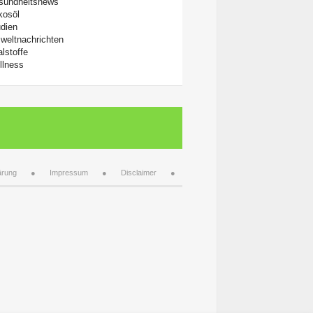
sundheitsnews
kosöl
dien
weltnachrichten
alstoffe
llness
ärung
Impressum
Disclaimer