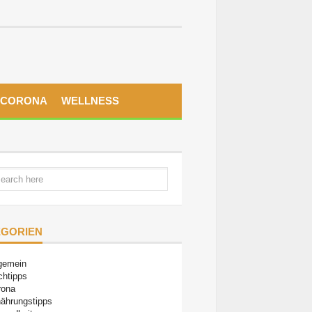
CORONA
WELLNESS
EGORIEN
gemein
chtipps
rona
ährungstipps