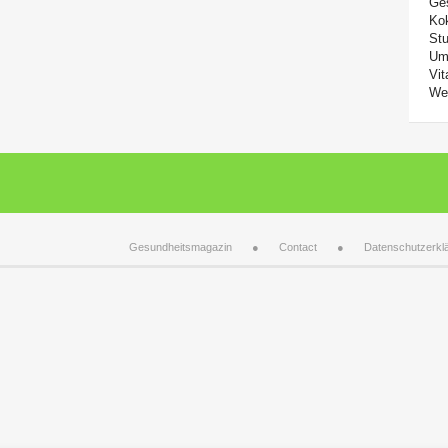
Ge
Ko
Stu
Um
Vit
We
Gesundheitsmagazin
Contact
Datenschutzerkl