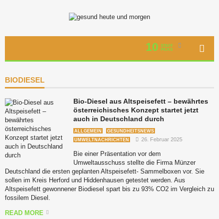
10
STAFF
PICKS
BIODIESEL
Bio-Diesel aus Altspeisefett – bewährtes
österreichisches Konzept startet jetzt
auch in Deutschland durch
ALLGEMEIN
GESUNDHEITSNEWS
26. Februar 2025
UMWELTNACHRICHTEN
Bie einer Präsentation vor dem
Umweltausschuss stellte die Firma Münzer
Deutschland die ersten geplanten Altspeisefett- Sammelboxen vor. Sie
sollen im Kreis Herford und Hiddenhausen getestet werden. Aus
Altspeisefett gewonnener Biodiesel spart bis zu 93% CO2 im Vergleich zu
fossilem Diesel.
READ MORE