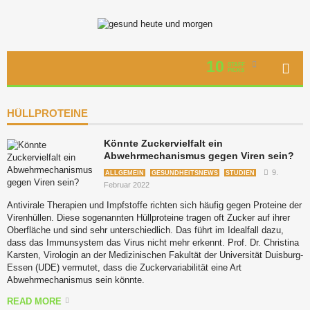
10
STAFF
PICKS
HÜLLPROTEINE
Könnte Zuckervielfalt ein
Abwehrmechanismus gegen Viren sein?
9.
ALLGEMEIN
GESUNDHEITSNEWS
STUDIEN
Februar 2022
Antivirale Therapien und Impfstoffe richten sich häufig gegen Proteine der
Virenhüllen. Diese sogenannten Hüllproteine tragen oft Zucker auf ihrer
Oberfläche und sind sehr unterschiedlich. Das führt im Idealfall dazu,
dass das Immunsystem das Virus nicht mehr erkennt. Prof. Dr. Christina
Karsten, Virologin an der Medizinischen Fakultät der Universität Duisburg-
Essen (UDE) vermutet, dass die Zuckervariabilität eine Art
Abwehrmechanismus sein könnte.
READ MORE