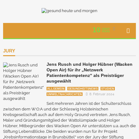
10
STAFF
PICKS
JURY
Jens Rusch und Holger Hübner (Wacken
Open Air) für ihr „Netzwerk
Patientenkompetenz“ als Preisträger
ausgewählt
ALLGEMEIN
GESUNDHEITSNEWS
STUDIEN
8. Februar 2024
UMWELTNACHRICHTEN
Seit mehreren Jahren ist der Schulterschluss
zwischen dem W:O:A und der Schleswig Holsteinischen
Krebsgesellschaft auch auf dem Holy Ground vertreten. Jens Rusch,
Maler und Gründungsmitglied der Wattolümpiade und Holger
Hübner, Mitbegründer des Wacken Open Air unterstützen u.a. auch die
Stiftung LebensBlicke. Die beiden wurden nun für ihr Projekt
„Krebsinformationstage in Brunsbüttel“ von der Jury der Stiftung