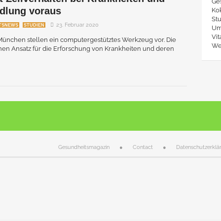
Ge
dlung voraus
Ko
St
23. Februar 2020
TSNEWS
STUDIEN
Um
Vit
ünchen stellen ein computergestütztes Werkzeug vor. Die
We
einen Ansatz für die Erforschung von Krankheiten und deren
Gesundheitsmagazin
Contact
Datenschutzerklä