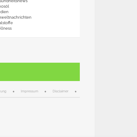
sundheitsnews
kosöl
udien
weltnachrichten
alstoffe
llness
rung
Impressum
Disclaimer