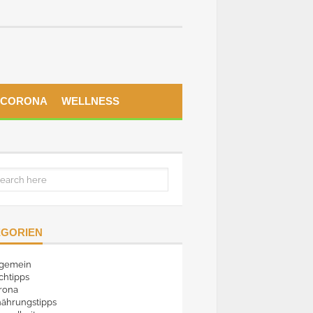
CORONA
WELLNESS
EGORIEN
lgemein
chtipps
rona
nährungstipps