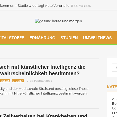
ommen – Studie widerlegt viele Vorurteile
18. Mai 2026
VITALSTOFFE
ERNÄHRUNG
STUDIEN
UMWELTNEWS
sich mit künstlicher Intelligenz die
ewahrscheinlichkeit bestimmen?
25. Februar 2020
TSNEWS
STUDIEN
KAT
ity und der Hochschule Stralsund bestätigt diese These.
ann mit Hilfe künstlicher Intelligenz bestimmt werden.
Al
Bu
Co
Er
t Zellverhalten bei Krankheiten und