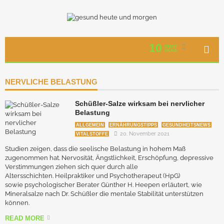
10
STAFF
PICKS
NERVLICHE BELASTUNG
Schüßler-Salze wirksam bei nervlicher
Belastung
ALLGEMEIN
ERNÄHRUNGSTIPPS
GESUNDHEITSNEWS
20. November 2021
VITALSTOFFE
Studien zeigen, dass die seelische Belastung in hohem Maß
zugenommen hat. Nervosität, Ängstlichkeit, Erschöpfung, depressive
Verstimmungen ziehen sich quer durch alle
Altersschichten. Heilpraktiker und Psychotherapeut (HpG)
sowie psychologischer Berater Günther H. Heepen erläutert, wie
Mineralsalze nach Dr. Schüßler die mentale Stabilität unterstützen
können.
READ MORE