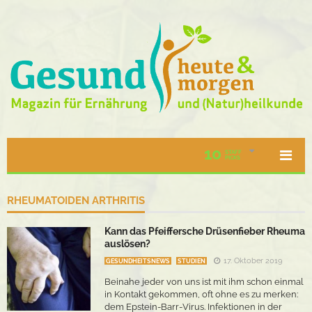
10
STAFF
PICKS
RHEUMATOIDEN ARTHRITIS
Kann das Pfeiffersche Drüsenfieber Rheuma
auslösen?
17. Oktober 2019
GESUNDHEITSNEWS
STUDIEN
Beinahe jeder von uns ist mit ihm schon einmal
in Kontakt gekommen, oft ohne es zu merken:
dem Epstein-Barr-Virus. Infektionen in der