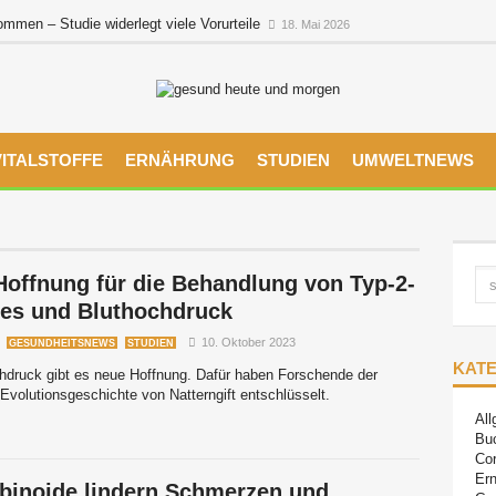
men – Studie widerlegt viele Vorurteile
18. Mai 2026
VITALSTOFFE
ERNÄHRUNG
STUDIEN
UMWELTNEWS
offnung für die Behandlung von Typ-2-
tes und Bluthochdruck
10. Oktober 2023
GESUNDHEITSNEWS
STUDIEN
KAT
chdruck gibt es neue Hoffnung. Dafür haben Forschende der
volutionsgeschichte von Natterngift entschlüsselt.
All
Bu
Co
Ern
binoide lindern Schmerzen und