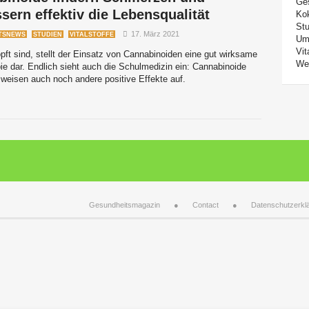
Ge
sern effektiv die Lebensqualität
Ko
Stu
17. März 2021
TSNEWS
STUDIEN
VITALSTOFFE
Um
Vit
ft sind, stellt der Einsatz von Cannabinoiden eine gut wirksame
We
ie dar. Endlich sieht auch die Schulmedizin ein: Cannabinoide
weisen auch noch andere positive Effekte auf.
Gesundheitsmagazin
Contact
Datenschutzerkl