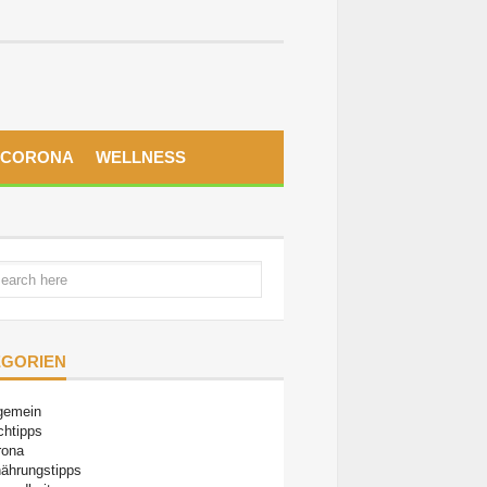
CORONA
WELLNESS
EGORIEN
gemein
chtipps
rona
ährungstipps