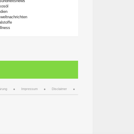
sundheitsnews
kosöl
dien
weltnachrichten
alstoffe
llness
ärung
Impressum
Disclaimer