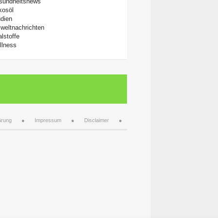
sundheitsnews
kosöl
dien
weltnachrichten
alstoffe
llness
ärung
Impressum
Disclaimer