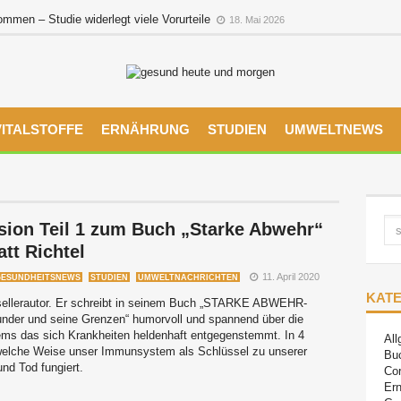
men – Studie widerlegt viele Vorurteile
18. Mai 2026
VITALSTOFFE
ERNÄHRUNG
STUDIEN
UMWELTNEWS
sion Teil 1 zum Buch „Starke Abwehr“
tt Richtel
11. April 2020
GESUNDHEITSNEWS
STUDIEN
UMWELTNACHRICHTEN
KAT
estsellerautor. Er schreibt in seinem Buch „STARKE ABWEHR-
der und seine Grenzen“ humorvoll und spannend über die
ms das sich Krankheiten heldenhaft entgegenstemmt. In 4
All
f welche Weise unser Immunsystem als Schlüssel zu unserer
Bu
nd Tod fungiert.
Co
Ern