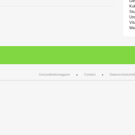
Ge
Ko
Stu
Um
Vit
We
Gesundheitsmagazin
Contact
Datenschutzerkl