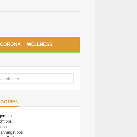
CORONA
WELLNESS
EGORIEN
gemein
chtipps
rona
ährungstipps